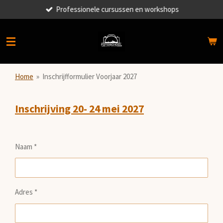
Professionele cursussen en workshops
Ga
direct
naar
de
hoofdinhoud
Home
»
Inschrijfformulier Voorjaar 2027
Inschrijving 20- 24 mei 2027
Naam *
Adres *