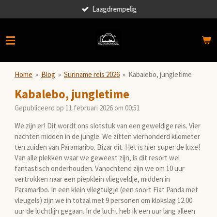
Laagdrempelig
Ga
direct
naar
de
hoofdinhoud
Home
»
Blog
»
Suriname reis 2026
»
Kabalebo, jungletime
Kabalebo, jungletime
Gepubliceerd op 11 februari 2026 om 00:51
We zijn er! Dit wordt ons slotstuk van een geweldige reis. Vier
nachten midden in de jungle. We zitten vierhonderd kilometer
ten zuiden van Paramaribo. Bizar dit. Het is hier super de luxe!
Van alle plekken waar we geweest zijn, is dit resort wel
fantastisch onderhouden. Vanochtend zijn we om 10 uur
vertrokken naar een piepklein vliegveldje, midden in
Paramaribo. In een klein vliegtuigje (een soort Fiat Panda met
vleugels) zijn we in totaal met 9 personen om klokslag 12.00
uur de luchtlijn gegaan. In de lucht heb ik een uur lang alleen