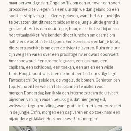
maar oerwoud gezien. Ongelooflijk om een uur over een soort
broccoliveld te vliegen. Na een uur zijn we dan geland op een
soort airstrip van gras. Zien is geloven, want het is nauwelijks
te bevatten dat dit resort midden in de jungle uit de grond is
gestampt. Het is een duur tripje, hoor, maar het zat bij ons in
het totaalpakket. We konden direct lunchen om daarna om
half vier de boot in te stappen. Een koreaal is een lange boot,
die zeer geschikt is om over de rivier te laveren. Ruim drie uur
zijn we gaan varen over een prachtige rivier dwars doorvoert
Amazonewoud. Een groene leguaan, een kaaiman, een
capibara, een schildpad, een toekan, een ara en een wilde
tapir. Hoogtepunt was toen de boot een half uur stilgelegd.
Fantastisch! De geluiden, de vogels, de bomen. Genieten ten
top. En nu zitten we aan tafel plannen te maken voor
morgen.Donderdag kan ik via een internetstream de uitvaart
bijwonen van mijn vader. Gelukkig is dat hier geregeld,
weliswaar tegen betaling, want gratis internet kennen ze niet
in de jungle.Enfin, morgen een dag varen en op zoek naar een
bijzondere gifkikker. Heel benieuwd! Tot morgen!