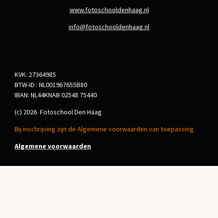
www.fotoschooldenhaag.nl
info@fotoschooldenhaag.nl
KVK: 27364985
BTW-ID : NL001967655B80
IBAN: NL44KNAB 02548 75440
(c) 2026 Fotoschool Den Haag
Bij inschrijving zijn de Algemene voorwaarden van toepassing.
Algemene voorwaarden