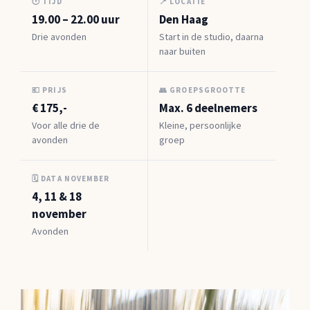
🕐 TIJD
📍 LOCATIE
19.00 – 22.00 uur
Den Haag
Drie avonden
Start in de studio, daarna
naar buiten
💶 PRIJS
👥 GROEPSGROOTTE
€ 175,-
Max. 6 deelnemers
Voor alle drie de
Kleine, persoonlijke
avonden
groep
🗓 DATA NOVEMBER
4, 11 & 18
november
Avonden