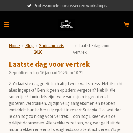
Professionele cursussen en workshops
Ga
direct
naar
de
hoofdinhoud
Home
»
Blog
»
Suriname reis
»
Laatste dag voor
2026
vertrek
Laatste dag voor vertrek
Gepubliceerd op 26 januari 2026 om 10:21
Zo'n laatste dag geeft toch altijd weer wat stress. Heb ik echt
alles ingepakt? Ben ik geen opladers vergeten? Heb ik alle
snoertjes? Inmiddels zijn twee van mijn reisgenoten al
gisteren vertrokken. Zij zijn veilig aangekomen en hebben
inmiddels hun koffer uitgepakt in resort Sutopia. Tja, wat doe
je dan nog zo'n dag voor vertrek? Toch nog 1 keer even de
paklijst doornemen. Alle wekkers zetten, nog wat geld uit de
muur trekken en een afwezigheidsassistent activeren. Als je