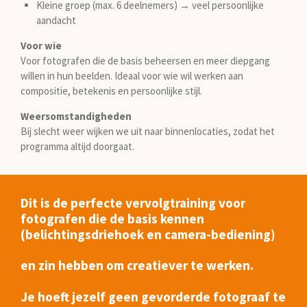
Kleine groep (max. 6 deelnemers) → veel persoonlijke
aandacht
Voor wie
Voor fotografen die de basis beheersen en meer diepgang
willen in hun beelden. Ideaal voor wie wil werken aan
compositie, betekenis en persoonlijke stijl.
Weersomstandigheden
Bij slecht weer wijken we uit naar binnenlocaties, zodat het
programma altijd doorgaat.
Dit is de perfecte vervolgtraining voor
fotografen die de basis kennen
(belichtingsdriehoek en camera-bediening)
en zin hebben om creatiever te werken.
Je hoeft jezelf geen gevorderde fotograaf te