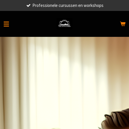
Professionele cursussen en workshops
Ga
direct
naar
de
hoofdinhoud