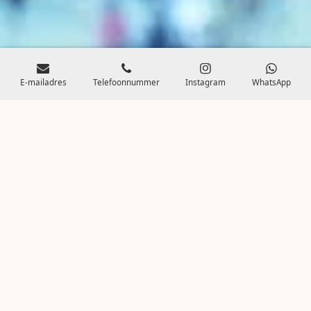
E-mailadres
Telefoonnummer
Instagram
WhatsApp
Mini-fotocursus & creatieve actie
We starten met een korte, energieke presentatie over de
kracht van fotografie. Hoe beïnvloeden beelden ons? Welke
technieken zorgen dat een boodschap écht binnenkomt?
Daarna gaan jullie zelf aan de slag. In kleine groepjes
bedenken jullie een plan om de gekozen kernwaarden te
verbeelden. Camera’s klikken, ideeën stromen — en jullie
verhaal krijgt letterlijk een gezicht.
Een tastbaar resultaat
Het eindproduct? Een eigen teamposter die jullie