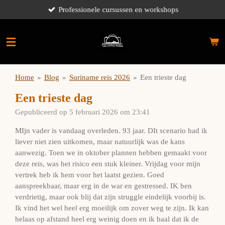
Professionele cursussen en workshops
Ga
direct
naar
de
hoofdinhoud
Home
»
Blog
»
Suriname reis 2026
»
Een trieste dag
Een trieste dag
Gepubliceerd op 5 februari 2026 om 23:41
MIjn vader is vandaag overleden. 93 jaar. DIt scenario had ik
liever niet zien uitkomen, maar natuurlijk was de kans
aanwezig. Toen we in oktober plannen hebben gemaakt voor
deze reis, was het risico een stuk kleiner. Vrijdag voor mijn
vertrek heb ik hem voor het laatst gezien. Goed
aanspreekbaar, maar erg in de war en gestressed. IK ben
verdrietig, maar ook blij dat zijn struggle eindelijk voorbij is.
Ik vind het wel heel erg moeilijk om zover weg te zijn. Ik kan
helaas op afstand heel erg weinig doen en ik baal dat ik de