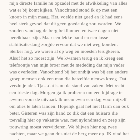
mijn directe familie nu opzadel met de afwikkeling van alles
wat er bij komt kijken. Vanochtend stond ik op met een
knoop in mijn maag. Het. voelde niet goed en ik had eens
heel sterk gevoel dat dit geen goede dag zou worden. We
zouden vandaag de berg beklimmen en twee dagen niet
bereikbaar zijn. Maar een lekke band en een losse
stabilisatiestang zorgde ervoor dat we niet weg konden.
Sterker nog, we waren al op weg en moesten terugkeren.
Alsof het zo moest zijn. We kwamen terug en ik kreeg een
telefoontje van mijn broer met de mededing dat mijn vader
was overleden. Vanochtend bij het ontbijt was bij een andere
groep mensen ook een man die hetzelfde nieuws kreeg. Dat
verzin je niet. Tja…dat is nu de stand van zaken. Met recht
een trieste dag. Morgen ga ik proberen om een bijdrage te
leveren voor de uitvaart. Ik neem even een dag voor mijzelf
om alles te laten landen. Hopelijk gaat het met Harm dan ook
beter. Gisteren was zijn hand zo dik dat een huisarts die
toevallig hier op vakantie was, met nylondraad en zeep zijn
trouwring moest verwijderen. We blijven hier nog twee
nachten, maar we gaan dus niet de berg meer op. IK vind het