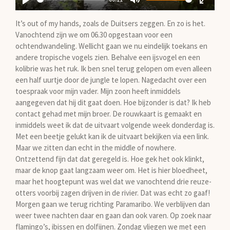
y
P
M
E
It’s out of my hands, zoals de Duitsers zeggen. En zo is het.
l
u
n
Vanochtend zijn we om 06.30 opgestaan voor een
a
t
t
ochtendwandeling. Wellicht gaan we nu eindelijk toekans en
y
e
e
andere tropische vogels zien. Behalve een ijsvogel en een
r
kolibrie was het ruk. Ik ben snel terug gelopen om even alleen
f
een half uurtje door de jungle te lopen. Nagedacht over een
u
toespraak voor mijn vader. Mijn zoon heeft inmiddels
l
aangegeven dat hij dit gaat doen. Hoe bijzonder is dat? Ik heb
l
contact gehad met mijn broer. De rouwkaart is gemaakt en
inmiddels weet ik dat de uitvaart volgende week donderdag is.
s
Met een beetje gelukt kan ik de uitvaart bekijken via een link.
c
Maar we zitten dan echt in the middle of nowhere.
r
Ontzettend fijn dat dat geregeld is. Hoe gek het ook klinkt,
e
maar de knop gaat langzaam weer om. Het is hier bloedheet,
e
maar het hoogtepunt was wel dat we vanochtend drie reuze-
n
otters voorbij zagen drijven in de rivier. Dat was echt zo gaaf!
Morgen gaan we terug richting Paramaribo. We verblijven dan
weer twee nachten daar en gaan dan ook varen. Op zoek naar
flamingo’s, ibissen en dolfijnen. Zondag vliegen we met een